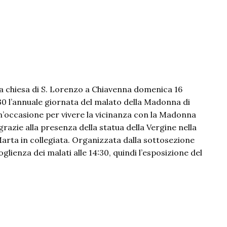
e
speranza
nel
mondo
della
salute
la chiesa di S. Lorenzo a Chiavenna domenica 16
:30 l’annuale giornata del malato della Madonna di
un’occasione per vivere la vicinanza con la Madonna
grazie alla presenza della statua della Vergine nella
Marta in collegiata. Organizzata dalla sottosezione
lienza dei malati alle 14:30, quindi l’esposizione del