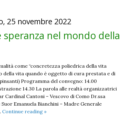
io, 25 novembre 2022
 e speranza nel mondo della
ritualità come “concretezza poliedrica della vita
 della vita quando è oggetto di cura prestata e di
 Spinsanti) Programma del convegno: 14.00
trazione 14.30 La parola alle realtà organizzatrici
r Cardinal Cantoni – Vescovo di Como Dr.ssa
e Suor Emanuela Bianchini – Madre Generale
Nuovi
…
Continue reading
»
linguaggi
di
cura