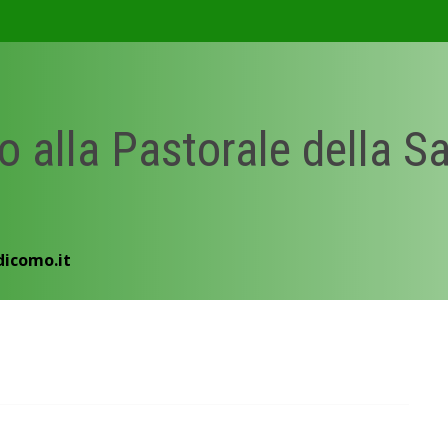
o alla Pastorale della S
dicomo.it