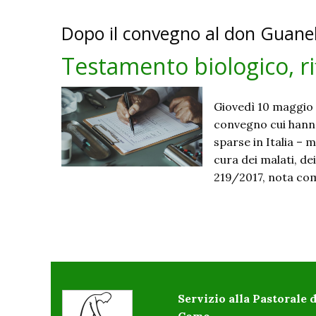
Dopo il convegno al don Guanel
Testamento biologico, rif
Giovedì 10 maggio 
convegno cui hanno
sparse in Italia – m
cura dei malati, dei
219/2017, nota com
P
o
Servizio alla Pastorale d
s