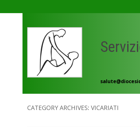
Skip
to
content
Servizi
salute@diocesi
CATEGORY ARCHIVES:
VICARIATI