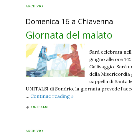
ARCHIVIO
Domenica 16 a Chiavenna
Giornata del malato
Sarà celebrata nel
giugno alle ore 14
Gallivaggio. Sarà 
della Misericordia 
cappella di Santa 
UNITALSI di Sondrio, la giornata prevede l’accog
Giornata
…
Continue reading
»
del
UNITALSI
malato
ARCHIVIO