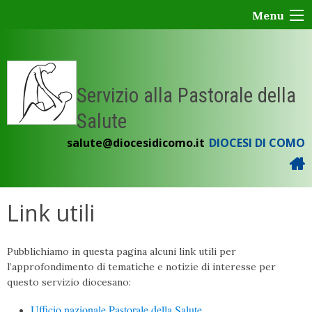
Skip
Menu
to
content
Servizio alla Pastorale della
Salute
salute@diocesidicomo.it
DIOCESI DI COMO
Link utili
Pubblichiamo in questa pagina alcuni link utili per
l’approfondimento di tematiche e notizie di interesse per
questo servizio diocesano:
Ufficio nazionale Pastorale della Salute