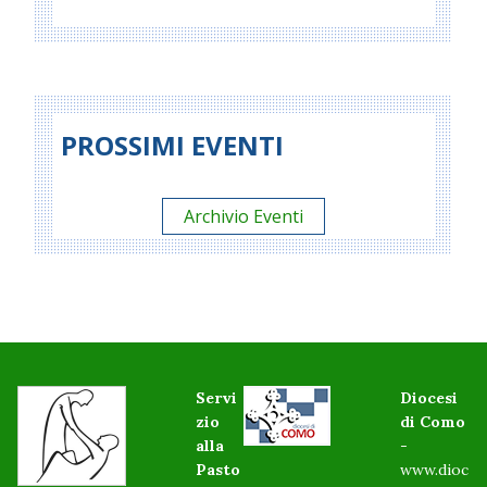
PROSSIMI EVENTI
Archivio Eventi
Servi
Diocesi
zio
di Como
alla
-
Pasto
www.dioc