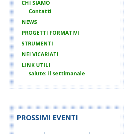
CHI SIAMO
a
Contatti
v
i
NEWS
g
PROGETTI FORMATIVI
a
STRUMENTI
t
i
NEI VICARIATI
o
LINK UTILI
n
salute: il settimanale
PROSSIMI EVENTI