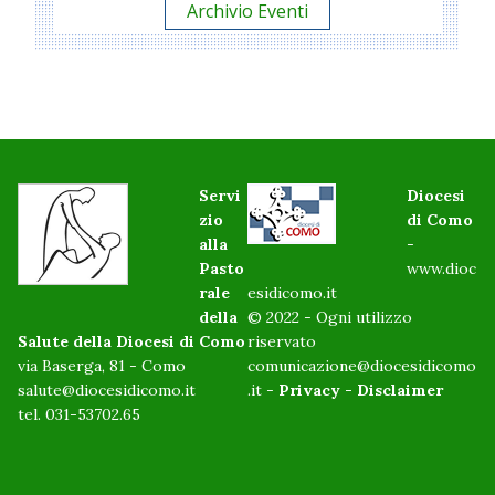
Archivio Eventi
Servi
Diocesi
zio
di Como
alla
-
Pasto
www.dioc
rale
esidicomo.it
della
© 2022 - Ogni utilizzo
Salute della Diocesi di Como
riservato
via Baserga, 81 - Como
comunicazione@diocesidicomo
salute@diocesidicomo.it
.it -
Privacy
-
Disclaimer
tel. 031-53702.65