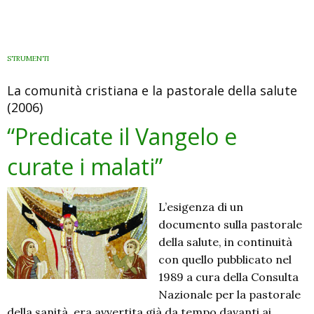
Pastorale
della
Salute
nei
STRUMENTI
documenti
La comunità cristiana e la pastorale della salute
della
(2006)
Chiesa
“Predicate il Vangelo e
curate i malati”
L’esigenza di un
documento sulla pastorale
della salute, in continuità
con quello pubblicato nel
1989 a cura della Consulta
Nazionale per la pastorale
della sanità, era avvertita già da tempo davanti ai