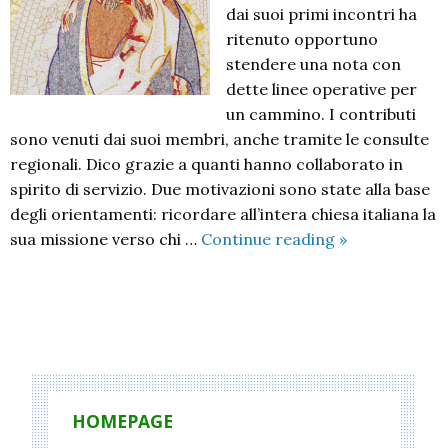
dai suoi primi incontri ha
ritenuto opportuno
stendere una nota con
dette linee operative per
un cammino. I contributi
sono venuti dai suoi membri, anche tramite le consulte
regionali. Dico grazie a quanti hanno collaborato in
spirito di servizio. Due motivazioni sono state alla base
degli orientamenti: ricordare all’intera chiesa italiana la
La
sua missione verso chi …
Continue reading
»
Pastorale
della
salute
P
nella
o
chiesa
italiana
s
t
HOMEPAGE
N