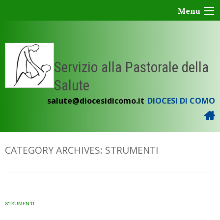
Skip
Menu
to
content
Servizio alla Pastorale della
Salute
salute@diocesidicomo.it
DIOCESI DI COMO
CATEGORY ARCHIVES:
STRUMENTI
STRUMENTI