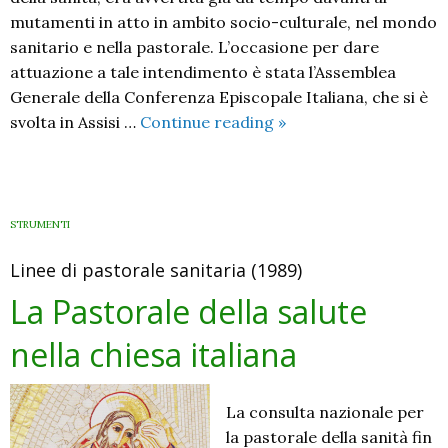
mutamenti in atto in ambito socio-culturale, nel mondo
sanitario e nella pastorale. L’occasione per dare
attuazione a tale intendimento è stata l’Assemblea
Generale della Conferenza Episcopale Italiana, che si è
“Predicate
svolta in Assisi …
Continue reading
»
il
Vangelo
e
curate
STRUMENTI
i
Linee di pastorale sanitaria (1989)
malati”
La Pastorale della salute
nella chiesa italiana
La consulta nazionale per
la pastorale della sanità fin