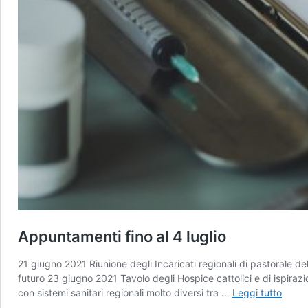
Appuntamenti fino al 4 luglio
21 giugno 2021 Riunione degli Incaricati regionali di pastorale del
futuro 23 giugno 2021 Tavolo degli Hospice cattolici e di ispirazion
Appun
con sistemi sanitari regionali molto diversi tra …
Leggi tutto
fino